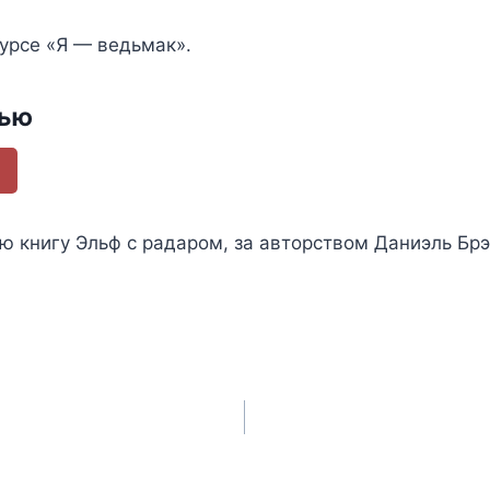
курсе «Я — ведьмак».
тью
ью книгу
Эльф с радаром
, за авторством
Даниэль Бр