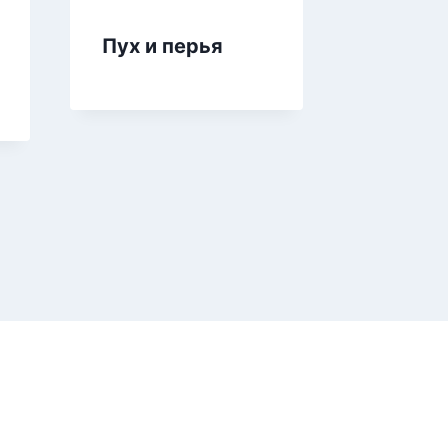
Пух и перья
Замуж
эльфий
принца
Попад
против