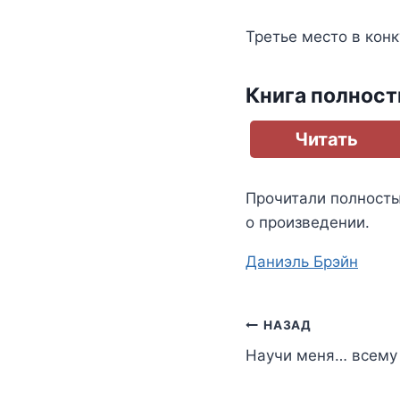
Третье место в кон
Книга полнос
Читать
Прочитали полност
о произведении.
Метки
Даниэль Брэйн
записи:
Навигация
НАЗАД
Научи меня… всему
по
записям