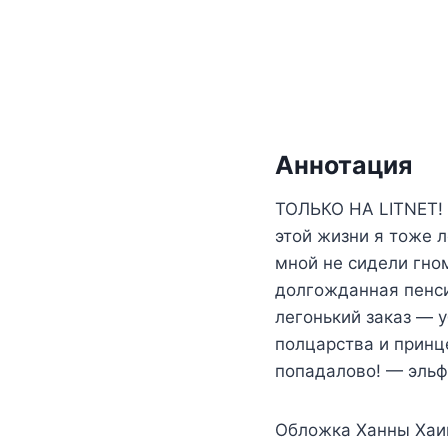
Аннотация
ТОЛЬКО НА LITNET! 
этой жизни я тоже л
мной не сидели гно
долгожданная пенсия
легонький заказ — у
полцарства и принце
попадалово! — эльф
Обложка Ханны Хаи