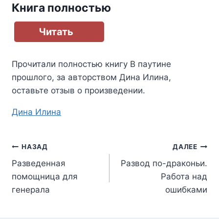
Книга полностью
Читать
Прочитали полностью книгу
В паутине
прошлого
, за авторством
Дина Илина
,
оставьте отзыв о произведении.
Метки
Дина Илина
записи:
Навигация
НАЗАД
ДАЛЕЕ
Разведенная
Развод по-драконьи.
по
помощница для
Работа над
записям
генерала
ошибками