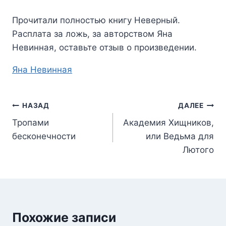
Прочитали полностью книгу
Неверный.
Расплата за ложь
, за авторством
Яна
Невинная
, оставьте отзыв о произведении.
Метки
Яна Невинная
записи:
Навигация
НАЗАД
ДАЛЕЕ
Тропами
Академия Хищников,
по
бесконечности
или Ведьма для
записям
Лютого
Похожие записи