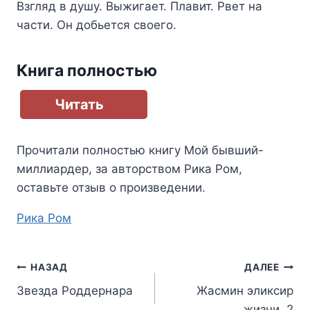
Взгляд в душу. Выжигает. Плавит. Рвет на
части. Он добьется своего.
Книга полностью
Читать
Прочитали полностью книгу
Мой бывший-
миллиардер
, за авторством
Рика Ром
,
оставьте отзыв о произведении.
Метки
Рика Ром
записи:
Навигация
НАЗАД
ДАЛЕЕ
Звезда Роддернара
Жасмин эликсир
по
жизни. 2