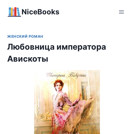
Перейти
NiceBooks
к
содержимому
ЖЕНСКИЙ РОМАН
Любовница императора
Авискоты