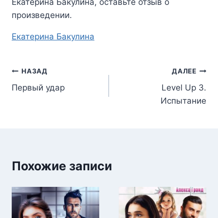
Екатерина Бакулина
, оставьте отзыв о
произведении.
Метки
Екатерина Бакулина
записи:
Навигация
НАЗАД
ДАЛЕЕ
Первый удар
Level Up 3.
по
Испытание
записям
Похожие записи