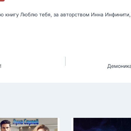
ью книгу
Люблю тебя
, за авторством
Инна Инфинити
!
Демоник