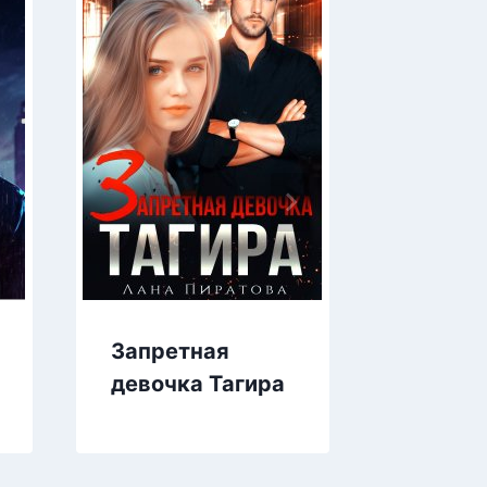
Тела м
Запретная
хранит
девочка Тагира