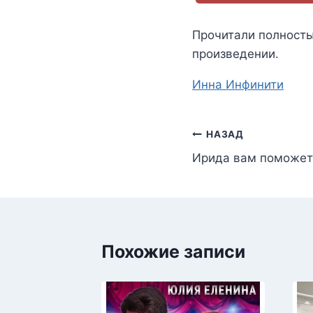
Прочитали полност
произведении.
Метки
Инна Инфинити
записи:
Навигация
НАЗАД
Ирида вам поможет
по
записям
Похожие записи