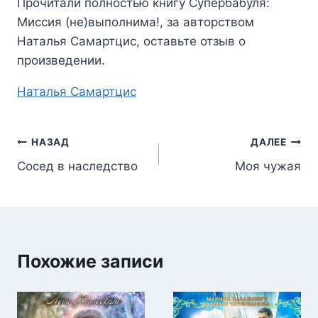
Прочитали полностью книгу
Супербабуля:
Миссия (не)выполнима!
, за авторством
Наталья Самартцис
, оставьте отзыв о
произведении.
Метки
Наталья Самартцис
записи:
Навигация
НАЗАД
ДАЛЕЕ
Сосед в наследство
Моя чужая
по
записям
Похожие записи