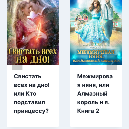
Свистать
Межмирова
всех на дно!
я няня, или
или Кто
Алмазный
подставил
король и я.
принцессу?
Книга 2