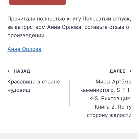
Прочитали полностью книгу
Полосатый отпуск
,
за авторством
Анна Орлова
, оставьте отзыв о
произведении.
Метки
Анна Орлова
записи:
Навигация
НАЗАД
ДАЛЕЕ
Красавица в стране
Миры Артёма
по
чудовищ
Каменистого. S-T-I-
записям
K-S. Рихтовщик.
Книга 2. По ту
сторону жалости