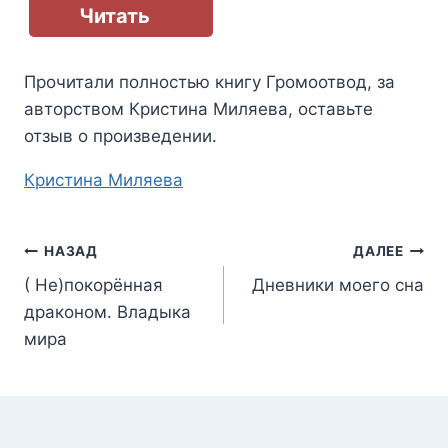
Читать
Прочитали полностью книгу
Громоотвод
, за
авторством
Кристина Миляева
, оставьте
отзыв о произведении.
Метки
Кристина Миляева
записи:
Навигация
НАЗАД
ДАЛЕЕ
( Не)покорённая
Дневники моего сна
по
драконом. Владыка
записям
мира