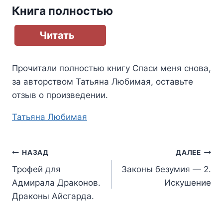
Книга полностью
Читать
Прочитали полностью книгу
Спаси меня снова
,
за авторством
Татьяна Любимая
, оставьте
отзыв о произведении.
Метки
Татьяна Любимая
записи:
Навигация
НАЗАД
ДАЛЕЕ
Трофей для
Законы безумия — 2.
по
Адмирала Драконов.
Искушение
записям
Драконы Айсгарда.