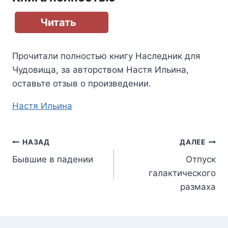
Читать
Прочитали полностью книгу
Наследник для
Чудовища
, за авторством
Настя Ильина
,
оставьте отзыв о произведении.
Метки
Настя Ильина
записи:
Навигация
НАЗАД
ДАЛЕЕ
Бывшие в падении
Отпуск
по
галактического
записям
размаха