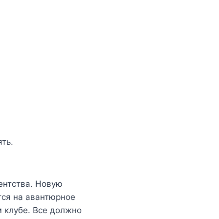
ть.
ентства. Новую
тся на авантюрное
 клубе. Все должно