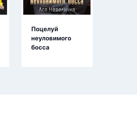
Поцелуй
Без пя
неуловимого
берем
босса