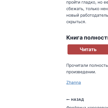
пройти гладко, но е
сбежать, только нен
новый работодатель
скрыться.
Книга полнос
Читать
Прочитали полност
произведении.
Метки
Zhanna
записи:
Навигация
НАЗАД
Фрейлина королевск