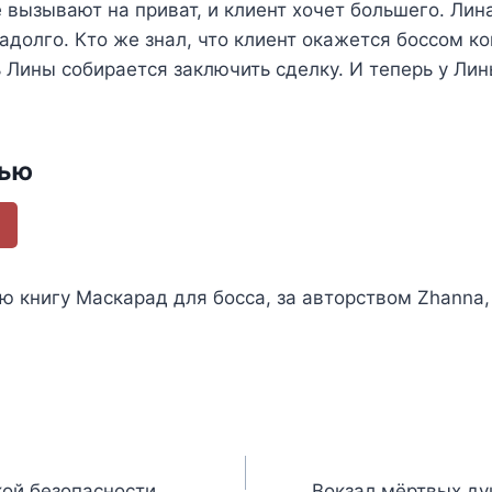
е вызывают на приват, и клиент хочет большего. Лин
адолго. Кто же знал, что клиент окажется боссом ко
 Лины собирается заключить сделку. И теперь у Ли
тью
ью книгу
Маскарад для босса
, за авторством
Zhanna
ой безопасности
Вокзал мёртвых душ