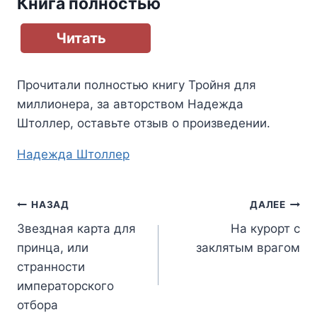
Книга полностью
Читать
Прочитали полностью книгу
Тройня для
миллионера
, за авторством
Надежда
Штоллер
, оставьте отзыв о произведении.
Метки
Надежда Штоллер
записи:
Навигация
НАЗАД
ДАЛЕЕ
Звездная карта для
На курорт с
по
принца, или
заклятым врагом
записям
странности
императорского
отбора