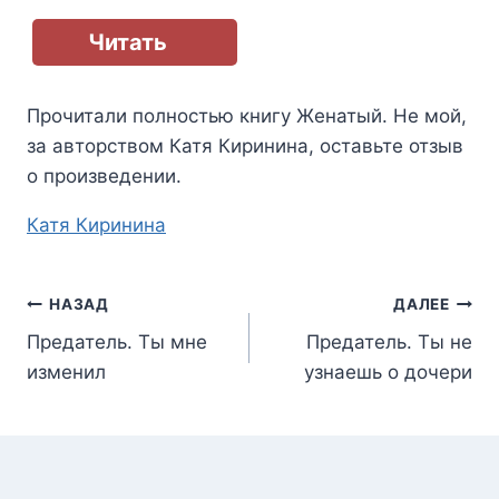
Читать
Прочитали полностью книгу
Женатый. Не мой
,
за авторством
Катя Киринина
, оставьте отзыв
о произведении.
Метки
Катя Киринина
записи:
Навигация
НАЗАД
ДАЛЕЕ
Предатель. Ты мне
Предатель. Ты не
по
изменил
узнаешь о дочери
записям