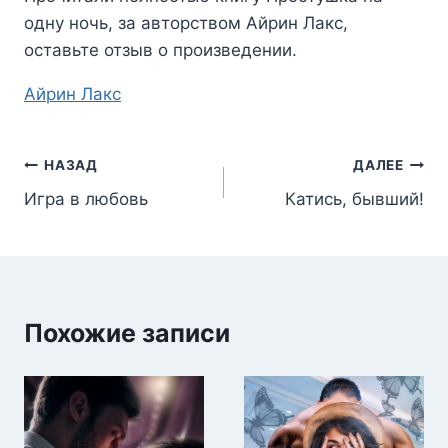
одну ночь
, за авторством
Айрин Лакс
,
оставьте отзыв о произведении.
Метки
Айрин Лакс
записи:
Навигация
НАЗАД
ДАЛЕЕ
Игра в любовь
Катись, бывший!
по
записям
Похожие записи