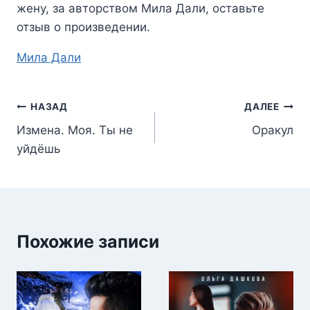
жену
, за авторством
Мила Дали
, оставьте
отзыв о произведении.
Метки
Мила Дали
записи:
Навигация
НАЗАД
ДАЛЕЕ
Измена. Моя. Ты не
Оракул
по
уйдёшь
записям
Похожие записи