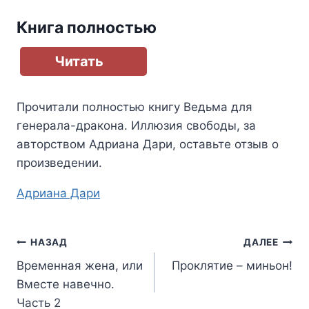
Книга полностью
Читать
Прочитали полностью книгу
Ведьма для
генерала-дракона. Иллюзия свободы
, за
авторством
Адриана Дари
, оставьте отзыв о
произведении.
Метки
Адриана Дари
записи:
Навигация
НАЗАД
ДАЛЕЕ
Временная жена, или
Проклятие – миньон!
по
Вместе навечно.
записям
Часть 2