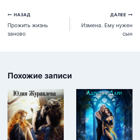
записи:
Навигация
НАЗАД
ДАЛЕЕ
Прожить жизнь
Измена. Ему нужен
по
заново
сын
записям
Похожие записи