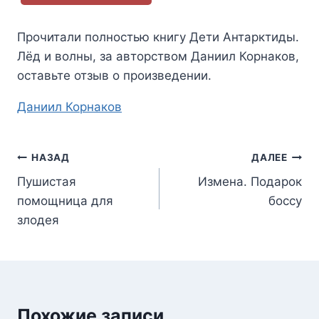
Прочитали полностью книгу
Дети Антарктиды.
Лёд и волны
, за авторством
Даниил Корнаков
,
оставьте отзыв о произведении.
Метки
Даниил Корнаков
записи:
Навигация
НАЗАД
ДАЛЕЕ
Пушистая
Измена. Подарок
по
помощница для
боссу
записям
злодея
Похожие записи