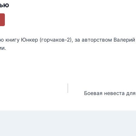
тью
ью книгу
Юнкер (горчаков-2)
, за авторством
Валерий
ии.
Боевая невеста для