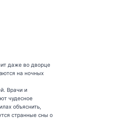
чит даже во дворце
аются на ночных
й. Врачи и
ают чудесное
илах объяснить,
утся странные сны о