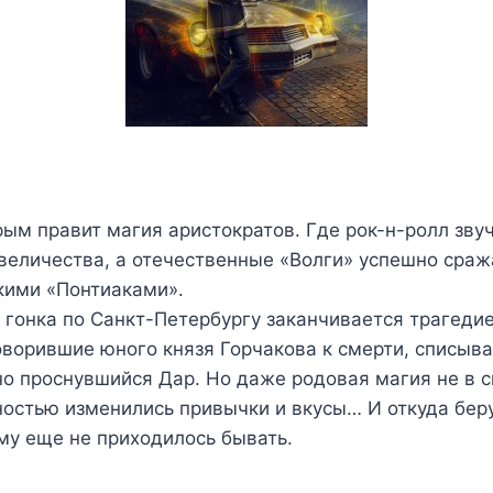
рым правит магия аристократов. Где рок-н-ролл зву
величества, а отечественные «Волги» успешно сраж
кими «Понтиаками».
гонка по Санкт-Петербургу заканчивается трагедие
оворившие юного князя Горчакова к смерти, списыв
но проснувшийся Дар. Но даже родовая магия не в с
ностью изменились привычки и вкусы… И откуда бер
ему еще не приходилось бывать.