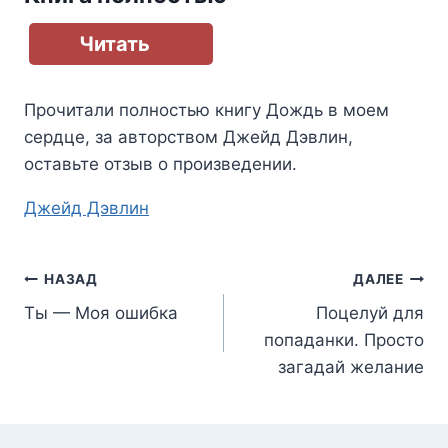
Читать
Прочитали полностью книгу
Дождь в моем
сердце
, за авторством
Джейд Дэвлин
,
оставьте отзыв о произведении.
Метки
Джейд Дэвлин
записи:
Навигация
НАЗАД
ДАЛЕЕ
Ты — Моя ошибка
Поцелуй для
по
попаданки. Просто
записям
загадай желание