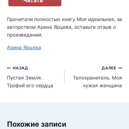
Читать
Прочитали полностью книгу
Моя идеальная
, за
авторством
Арина Ярцева
, оставьте отзыв о
произведении.
Метки
Арина Ярцева
записи:
Навигация
НАЗАД
ДАЛЕЕ
Пустая Земля.
Телохранитель. Моя
по
Трофей его сердца
чужая женщина
записям
Похожие записи