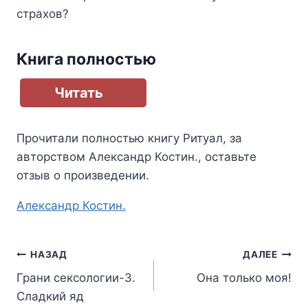
страхов?
Книга полностью
Читать
Прочитали полностью книгу
Ритуал
, за
авторством
Александр Костин.
, оставьте
отзыв о произведении.
Метки
Александр Костин.
записи:
Навигация
НАЗАД
ДАЛЕЕ
Грани сексологии-3.
Она только моя!
по
Сладкий яд
записям