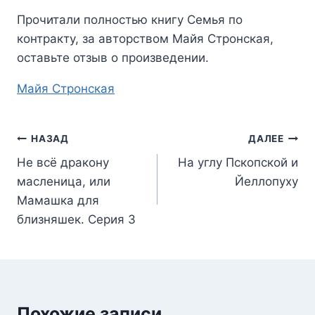
Прочитали полностью книгу
Семья по
контракту
, за авторством
Майя Стронская
,
оставьте отзыв о произведении.
Метки
Майя Стронская
записи:
Навигация
НАЗАД
ДАЛЕЕ
Не всё дракону
На углу Пскопской и
по
масленица, или
Йеллопуху
записям
Мамашка для
близняшек. Серия 3
Похожие записи