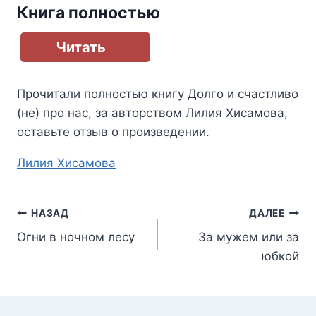
Книга полностью
Читать
Прочитали полностью книгу
Долго и счастливо
(не) про нас
, за авторством
Лилия Хисамова
,
оставьте отзыв о произведении.
Метки
Лилия Хисамова
записи:
Навигация
НАЗАД
ДАЛЕЕ
Огни в ночном лесу
За мужем или за
по
юбкой
записям