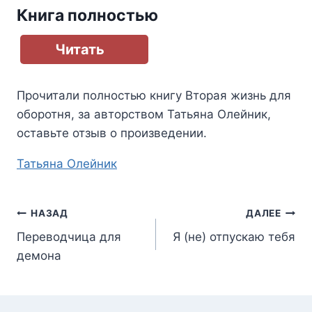
Книга полностью
Читать
Прочитали полностью книгу
Вторая жизнь для
оборотня
, за авторством
Татьяна Олейник
,
оставьте отзыв о произведении.
Метки
Татьяна Олейник
записи:
Навигация
НАЗАД
ДАЛЕЕ
Переводчица для
Я (не) отпускаю тебя
по
демона
записям