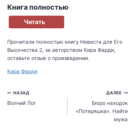
Книга полностью
Читать
Прочитали полностью книгу
Невеста для Его
Высочества 2
, за авторством
Кира Фарди
,
оставьте отзыв о произведении.
Метки
Кира Фарди
записи:
Навигация
НАЗАД
ДАЛЕЕ
Волчий Лог
Бюро находок
по
«Потеряшка». Найти
записям
мужа