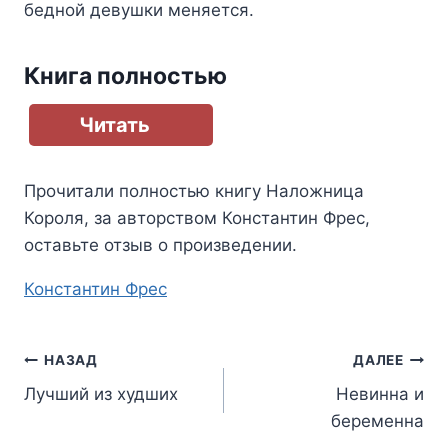
бедной девушки меняется.
Книга полностью
Читать
Прочитали полностью книгу
Наложница
Короля
, за авторством
Константин Фрес
,
оставьте отзыв о произведении.
Метки
Константин Фрес
записи:
Навигация
НАЗАД
ДАЛЕЕ
Лучший из худших
Невинна и
по
беременна
записям