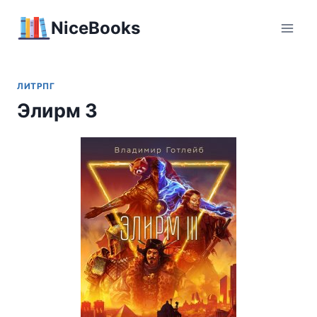
Перейти
NiceBooks
к
содержимому
ЛИТРПГ
Элирм 3