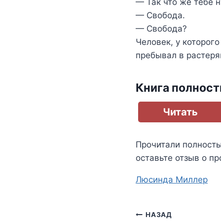
— Так что же тебе 
— Свобода.
— Свобода?
Человек, у которого
пребывал в растерян
Книга полнос
Читать
Прочитали полност
оставьте отзыв о пр
Метки
Люсинда Миллер
записи:
Навигация
НАЗАД