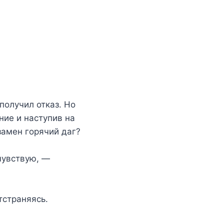
получил отказ. Но
ние и наступив на
замен горячий даг?
чувствую, —
тстраняясь.