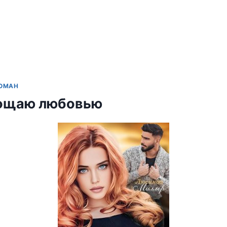
РОМАН
рощаю любовью