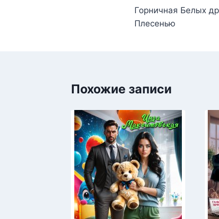
Горничная Белых др
по
Плесенью
записям
Похожие записи