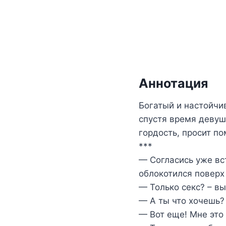
Аннотация
Богатый и настойчи
спустя время девуш
гордость, просит п
***
— Согласись уже вс
облокотился поверх
— Только секс? – в
— А ты что хочешь? 
— Вот еще! Мне это 