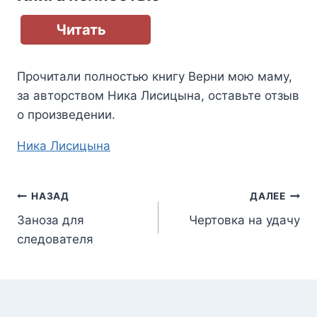
Читать
Прочитали полностью книгу
Верни мою маму
,
за авторством
Ника Лисицына
, оставьте отзыв
о произведении.
Метки
Ника Лисицына
записи:
Навигация
НАЗАД
ДАЛЕЕ
Заноза для
Чертовка на удачу
по
следователя
записям