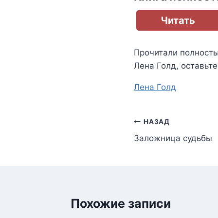
Читать
Прочитали полност
Лена Голд
, оставьт
Метки
Лена Голд
записи:
Навигация
НАЗАД
Заложница судьбы
по
записям
Похожие записи