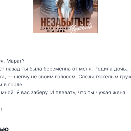
я, Марат?
ет назад ты была беременна от меня. Родила дочь…
ка, — шепчу не своим голосом. Слезы тяжёлым груз
м в горле.
 мной. Я вас заберу. И плевать, что ты чужая жена.
!
тью