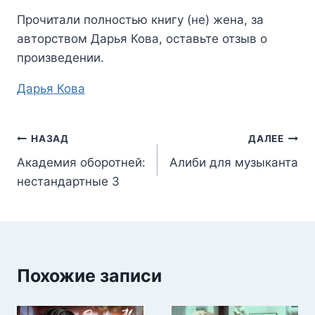
Прочитали полностью книгу
(не) жена
, за
авторством
Дарья Кова
, оставьте отзыв о
произведении.
Метки
Дарья Кова
записи:
Навигация
НАЗАД
ДАЛЕЕ
Академия оборотней:
Алиби для музыканта
по
нестандартные 3
записям
Похожие записи