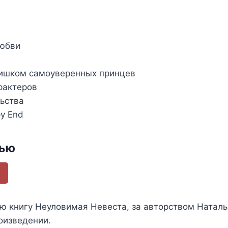
любви
лишком самоуверенных принцев
рактеров
льства
y End
тью
ью книгу
Неуловимая Невеста
, за авторством
Наталь
оизведении.