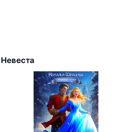
И
 Невеста