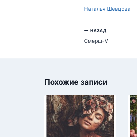
Метки
Наталья Шевцова
записи:
Навигация
НАЗАД
Смерш-V
по
записям
Похожие записи