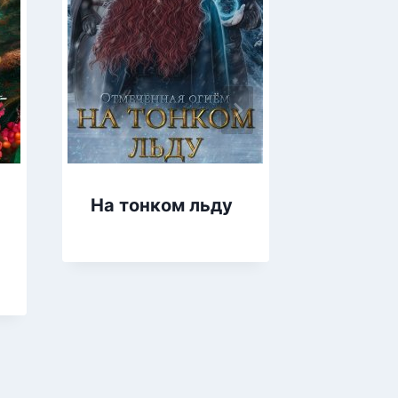
На тонком льду
Сердц
дракон
3