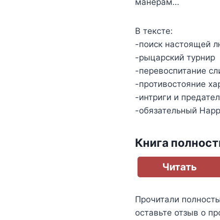
манерам…
В тексте:
-поиск настоящей 
-рыцарский турнир
-перевоспитание с
-противостояние ха
-интриги и предате
-обязательный Happ
Книга полнос
Читать
Прочитали полност
оставьте отзыв о пр