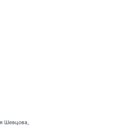
я Шевцова
,