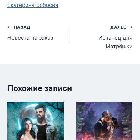
Метки
Екатерина Боброва
записи:
Навигация
НАЗАД
ДАЛЕЕ
Невеста на заказ
Испанец для
по
Матрёшки
записям
Похожие записи