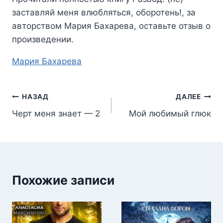
заставляй меня влюбляться, оборотень!
, за
авторством
Мария Бахарева
, оставьте отзыв о
произведении.
Метки
Мария Бахарева
записи:
Навигация
НАЗАД
ДАЛЕЕ
Черт меня знает — 2
Мой любимый глюк
по
записям
Похожие записи