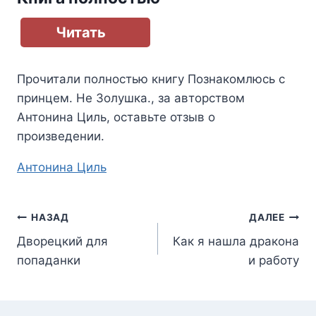
Читать
Прочитали полностью книгу
Познакомлюсь с
принцем. Не Золушка.
, за авторством
Антонина Циль
, оставьте отзыв о
произведении.
Метки
Антонина Циль
записи:
Навигация
НАЗАД
ДАЛЕЕ
Дворецкий для
Как я нашла дракона
по
попаданки
и работу
записям