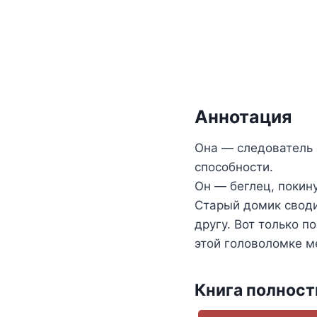
Аннотация
Она — следователь 
способности.
Он — беглец, покин
Старый домик своди
другу. Вот только п
этой головоломке м
Книга полнос