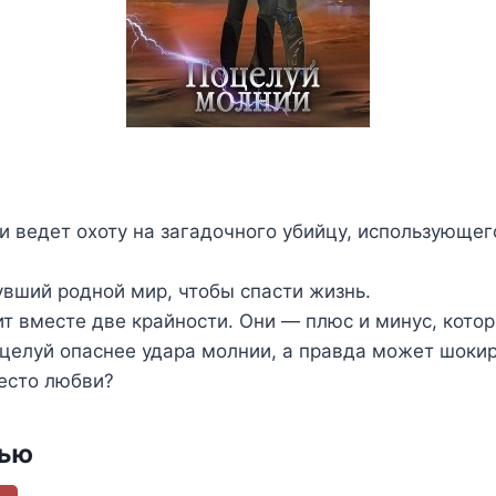
и ведет охоту на загадочного убийцу, использующе
увший родной мир, чтобы спасти жизнь.
т вместе две крайности. Они — плюс и минус, которы
оцелуй опаснее удара молнии, а правда может шокир
есто любви?
тью