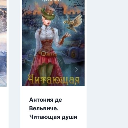
Антония де
Ловцы
Вельвиче.
небес
Читающая души
алмаз