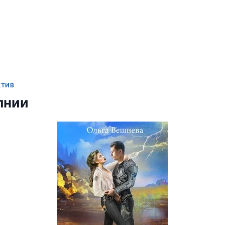
КТИВ
лнии