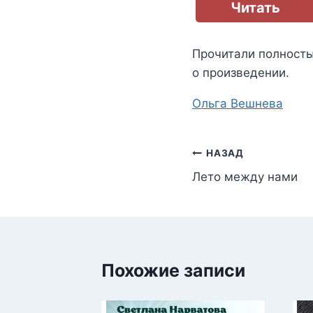
Читать
Прочитали полност
о произведении.
Метки
Ольга Вешнева
записи:
Навигация
НАЗАД
Лето между нами
по
записям
Похожие записи