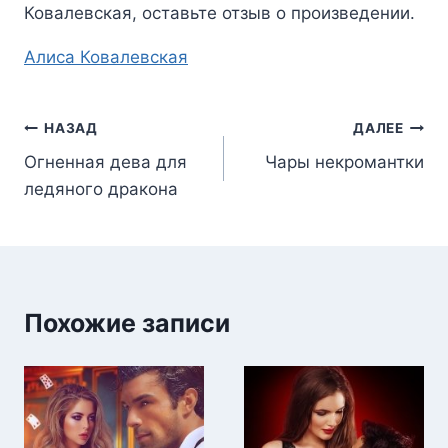
Ковалевская
, оставьте отзыв о произведении.
Метки
Алиса Ковалевская
записи:
Навигация
НАЗАД
ДАЛЕЕ
Огненная дева для
Чары некромантки
по
ледяного дракона
записям
Похожие записи