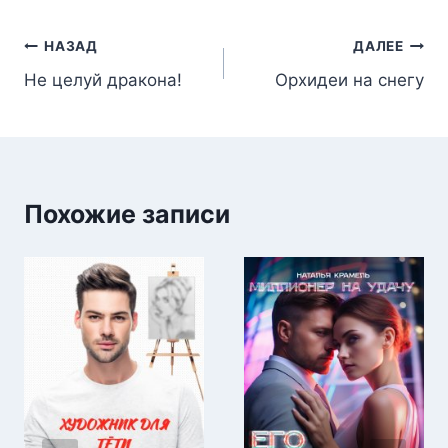
записи:
Навигация
НАЗАД
ДАЛЕЕ
Не целуй дракона!
Орхидеи на снегу
по
записям
Похожие записи