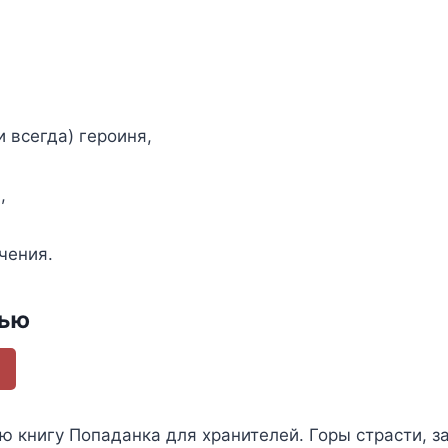
 всегда) героиня,
,
чения.
тью
ью книгу
Попаданка для хранителей. Горы страсти
, 