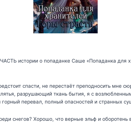
СТЬ истории о попаданке Саше «Попаданка для хр
редстоит спасти, не перестаёт преподносить мне с
клятья, разрушающий ткань бытия, я с возлюбленн
 горный перевал, полный опасностей и странных су
реди снегов? Хорошо, что верные эльф и оборотень 