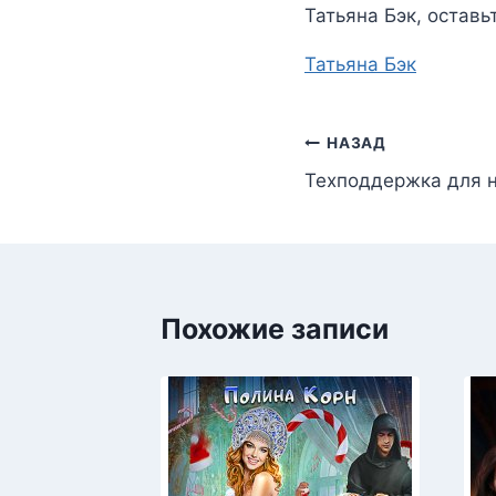
Татьяна Бэк
, оставь
Метки
Татьяна Бэк
записи:
Навигация
НАЗАД
Техподдержка для 
по
записям
Похожие записи