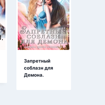
Запретный
Капкан
соблазн для
троих
Демона.