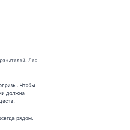
анителей. Лес
юрпризы. Чтобы
ыми должна
ществ.
всегда рядом.