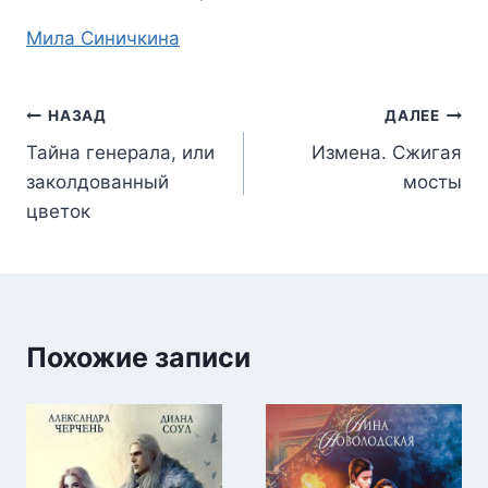
Метки
Мила Синичкина
записи:
Навигация
НАЗАД
ДАЛЕЕ
Тайна генерала, или
Измена. Сжигая
по
заколдованный
мосты
записям
цветок
Похожие записи