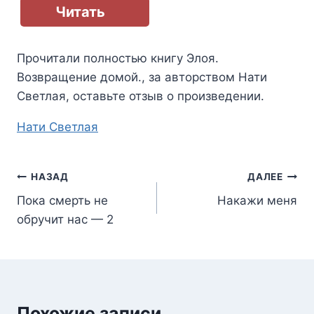
Читать
Прочитали полностью книгу
Элоя.
Возвращение домой.
, за авторством
Нати
Светлая
, оставьте отзыв о произведении.
Метки
Нати Светлая
записи:
Навигация
НАЗАД
ДАЛЕЕ
Пока смерть не
Накажи меня
по
обручит нас — 2
записям
Похожие записи