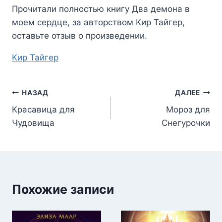
Прочитали полностью книгу
Два демона в
моем сердце
, за авторством
Кир Тайгер
,
оставьте отзыв о произведении.
Метки
Кир Тайгер
записи:
Навигация
НАЗАД
ДАЛЕЕ
Красавица для
Мороз для
по
Чудовища
Снегурочки
записям
Похожие записи