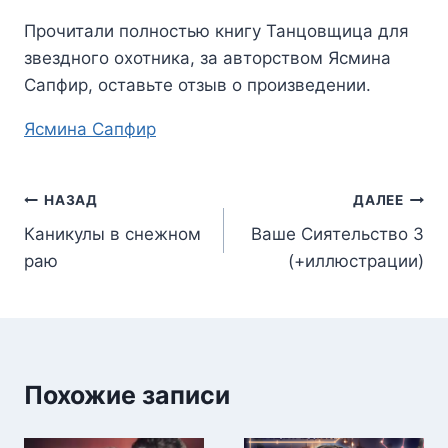
Прочитали полностью книгу
Танцовщица для
звездного охотника
, за авторством
Ясмина
Сапфир
, оставьте отзыв о произведении.
Метки
Ясмина Сапфир
записи:
Навигация
НАЗАД
ДАЛЕЕ
Каникулы в снежном
Ваше Сиятельство 3
по
раю
(+иллюстрации)
записям
Похожие записи