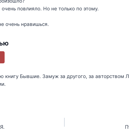
произошло?
очень повлияло. Но не только по этому.
не очень нравишься.
тью
ью книгу
Бывшие. Замуж за другого
, за авторством
Л
ии.
Я.
П