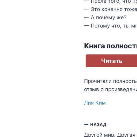
— После того, что 
— Это конечно тоже 
— А почему же?
— Потому что, ты м
Книга полнос
Читать
Прочитали полност
отзыв о произведен
Метки
Лия Ким
записи:
Навигация
НАЗАД
Другой мир. Другая 
по