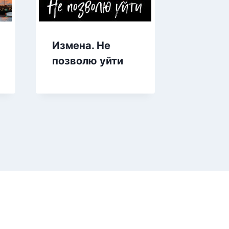
Измена. Не
В паут
позволю уйти
сладко