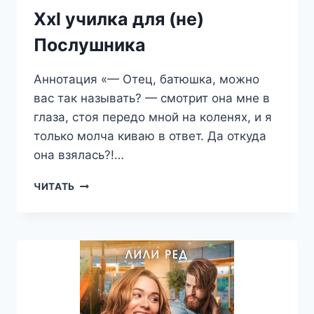
Xxl училка для (не)
Послушника
Аннотация «— Отец, батюшка, можно
вас так называть? — смотрит она мне в
глаза, стоя передо мной на коленях, и я
только молча киваю в ответ. Да откуда
она взялась?!…
XXL
ЧИТАТЬ
УЧИЛКА
ДЛЯ
(НЕ)
ПОСЛУШНИКА