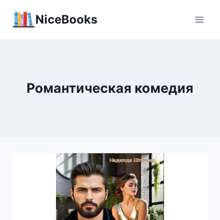
Перейти
NiceBooks
к
содержимому
Романтическая комедия