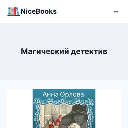
Перейти
NiceBooks
к
содержимому
Магический детектив