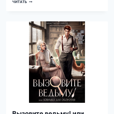
ОВСЯНКА,
ЧИТАТЬ
МЭМ!
Вызовите ведьму! или