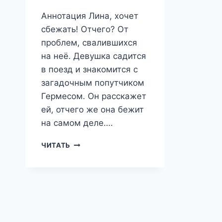
Аннотация Лина, хочет
сбежать! Отчего? От
проблем, свалившихся
на неё. Девушка садится
в поезд и знакомится с
загадочным попутчиком
Гермесом. Он расскажет
ей, отчего же она бежит
на самом деле….
ДОРОГА
ЧИТАТЬ
ПЕРЕМЕН.
КАК
НАЛАДИТЬ
ОТНОШЕНИЯ
С
ОКРУЖАЮЩИМ
МИРОМ?