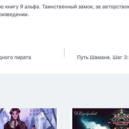
ью книгу
Я альфа. Таинственный замок
, за авторств
оизведении.
дного пирата
Путь Шамана. Шаг 3: