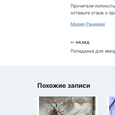
Прочитали полност
оставьте отзыв о пр
Метки
Мария Ранимая
записи:
Навигация
НАЗАД
Попаданка для звез
по
записям
Похожие записи